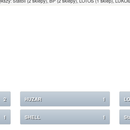
kszy: Statoil (2 sklepy), BP (2 sklepy), LOTOS (1 sklep), LUKOI
2
HUZAR
1
L
1
SHELL
1
Sta