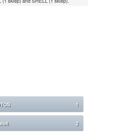
L (1 sklep) and SHELL (1 sklep).
OTOS
1
toil
2