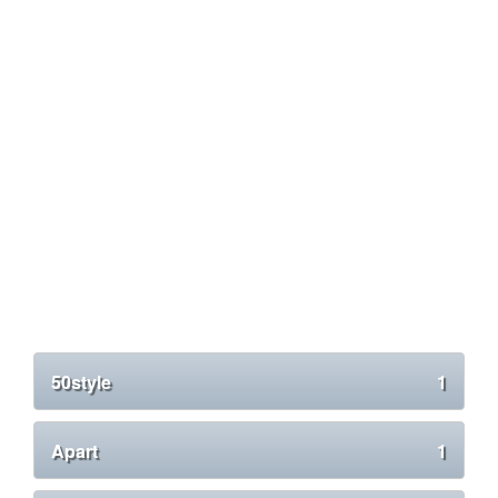
50style
1
Apart
1