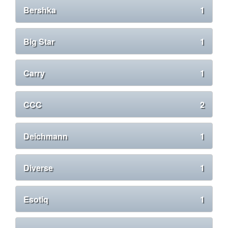
Bershka
1
Big Star
1
Carry
1
CCC
2
Deichmann
1
Diverse
1
Esotiq
1