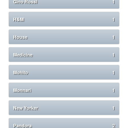
Gino Rossi
1
H&M
1
House
1
Medicine
1
Mohito
1
Monnari
1
New Yorker
1
Pandora
2