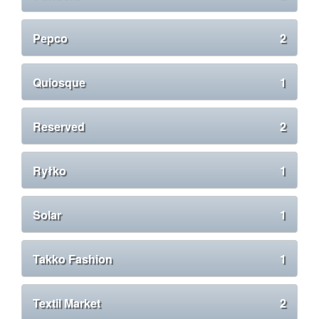
Pepco
2
Quiosque
1
Reserved
2
Ryłko
1
Solar
1
Takko Fashion
1
Textil Market
2