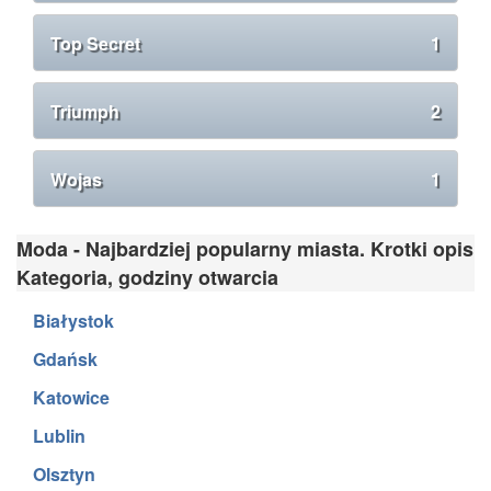
Top Secret
1
Triumph
2
Wojas
1
Moda - Najbardziej popularny miasta. Krotki opis
Kategoria, godziny otwarcia
Białystok
Gdańsk
Katowice
Lublin
Olsztyn