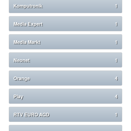
Komputronik
1
Media Expert
1
Media Markt
1
Neonet
1
Orange
4
Play
4
RTV EURO AGD
1