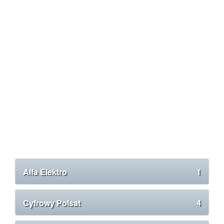
Alfa Elektro
1
Cyfrowy Polsat
4